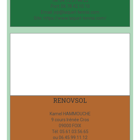
Tél: 04.75.31.48.22
Port: 06.78.42.10.10
Email: jvp@laquet-tennis.com
Site: https://www.laquet-tennis.com/
RENOVSOL
Kamel HAMMOUCHE
9 cours Irénée Cros
09000 FOIX
Tél: 05.61.03.56.65
ou 06.45.99.11.12