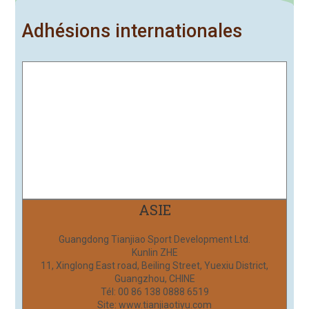
Adhésions internationales
ASIE
Guangdong Tianjiao Sport Development Ltd.
Kunlin ZHE
11, Xinglong East road, Beiling Street, Yuexiu District,
Guangzhou, CHINE
Tél: 00 86 138 0888 6519
Site: www.tianjiaotiyu.com