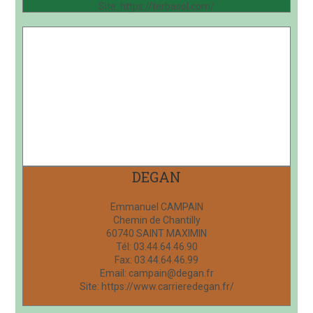
Site: https://terbasol.com/
DEGAN
Emmanuel CAMPAIN
Chemin de Chantilly
60740 SAINT MAXIMIN
Tél: 03.44.64.46.90
Fax: 03.44.64.46.99
Email: campain@degan.fr
Site: https://www.carrieredegan.fr/