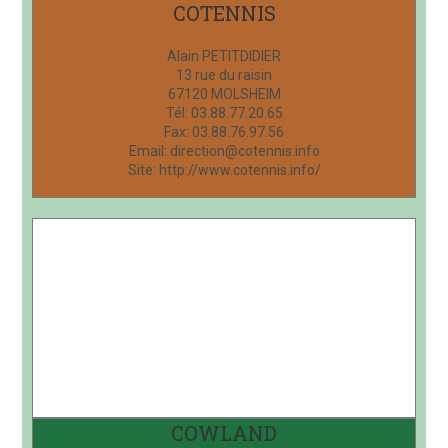
COTENNIS
Alain PETITDIDIER
13 rue du raisin
67120 MOLSHEIM
Tél: 03.88.77.20.65
Fax: 03.88.76.97.56
Email: direction@cotennis.info
Site: http://www.cotennis.info/
COWLAND