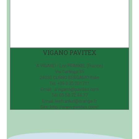
VIGANO PAVITEX
A.VIGANO / Lee FRANKEL (France)
Via Carlinga 35
24035 CURNO BERGAMO Italie
Tél: +39 0.35.201711
Email : a.vigano@pavitex.com
Tél: 05.58.72.44.77
Email: leefrankel@orange.fr
Site: http://www.pavitex.com/