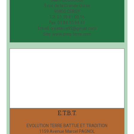
Salim BOUSSOUF
9 rue de la Grande Ourse
95800 CERGY
T2l. 01.39.81.00.16
Fax. 01.84.10.94.41
Email: createrre92@gmail.com
Site: www.crea-terre.com
E.T.B.T.
EVOLUTION TERRE BATTUE ET TRADITION
1159 Avenue Marcel PAGNOL