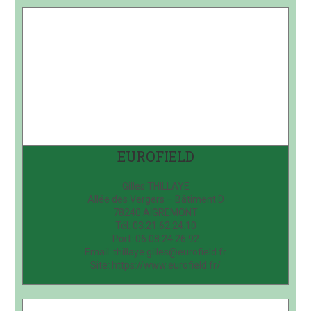
EUROFIELD
Gilles THILLAYE
Allée des Vergers – Bâtiment D
78240 AIGREMONT
Tél: 03.21.62.24.10
Port: 06.08.24.26.92
Email: thillaye.gilles@eurofield.fr
Site: https://www.eurofield.fr/