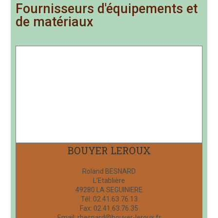
Fournisseurs d'équipements et
de matériaux
BOUYER LEROUX
Roland BESNARD
L’Etablière
49280 LA SEGUINIERE
Tél: 02.41.63.76.13
Fax: 02.41.63.76.35
Email: rbesnard@bouyer-leroux.fr