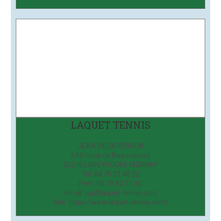
LAQUET TENNIS
JEAN VIEUX PERNON
643 route de Beaurepaire
26210 LAPEYROUSE MORNAY
Tél: 04.75.31.48.22
Port : 06.78.42.10.10
Email: jvp@laquet-tennis.com
Site: https://www.laquet-tennis.com/