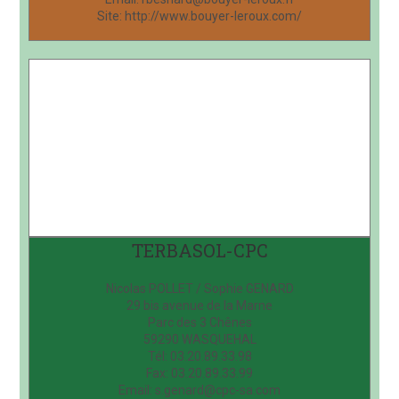
Site: http://www.bouyer-leroux.com/
TERBASOL-CPC
Nicolas POLLET / Sophie GENARD
29 bis avenue de la Marne
Parc des 3 Chênes
59290 WASQUEHAL
Tél: 03.20.89.33.98
Fax: 03.20.89.33.99
Email: s.genard@cpc-sa.com