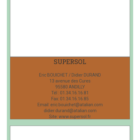
SUPERSOL
Eric BOUICHET / Didier DURAND
13 avenue des Cures
95580 ANDILLY
Tél : 01.34.16.16.81
Fax: 01.34.16.16.85
Email: eric.bouichet@atalian.com
didier.durand@atalian.com
Site: www.supersol.fr