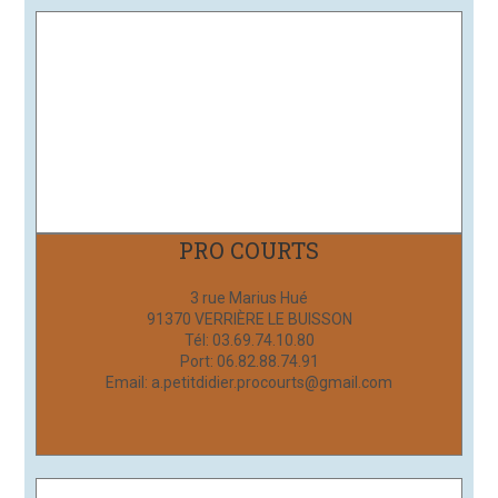
PRO COURTS
3 rue Marius Hué
91370 VERRIÈRE LE BUISSON
Tél: 03.69.74.10.80
Port: 06.82.88.74.91
Email: a.petitdidier.procourts@gmail.com