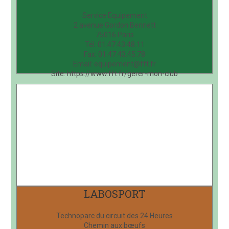
Service Equipement
2 avenue Gordon Bennett
75016 Paris
Tél: 01.47.43.48.11
Fax: 01.47.43.45.78
Email: equipement@fft.fr
Site: https://www.fft.fr/gerer-mon-club
LABOSPORT
Technoparc du circuit des 24 Heures
Chemin aux bœufs