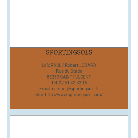
SPORTINGSOLS
Loïc PAUL / Robert JOBARD
Rue du Stade
85250 SAINT FULGENT
Tél: 02.51.43.82.16
Email: contact@sportingsols.fr
Site: http://www.sportingsols.com/