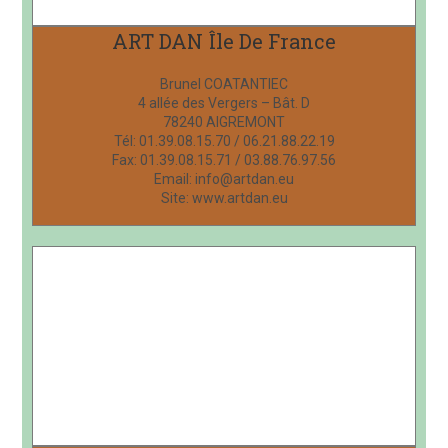
ART DAN Île De France
Brunel COATANTIEC
4 allée des Vergers – Bât. D
78240 AIGREMONT
Tél: 01.39.08.15.70 / 06.21.88.22.19
Fax: 01.39.08.15.71 / 03.88.76.97.56
Email: info@artdan.eu
Site: www.artdan.eu