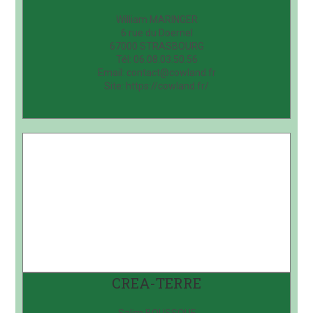
William MARINGER
6 rue du Doernel
67000 STRASBOURG
Tél: 06.08.03.50.56
Email: contact@cowland.fr
Site: https://cowland.fr/
CREA-TERRE