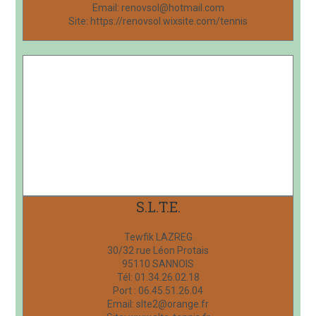
Email: renovsol@hotmail.com
Site: https://renovsol.wixsite.com/tennis
S.L.T.E.
Tewfik LAZREG
30/32 rue Léon Protais
95110 SANNOIS
Tél: 01.34.26.02.18
Port : 06.45.51.26.04
Email: slte2@orange.fr