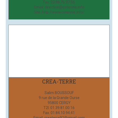
Fax: 03.88.76.97.56
Email: direction@cotennis.info
Site: http://www.cotennis.info/
CREA-TERRE
Salim BOUSSOUF
9 rue de la Grande Ourse
95800 CERGY
T2l. 01.39.81.00.16
Fax. 01.84.10.94.41
Email: createrre92@gmail.com