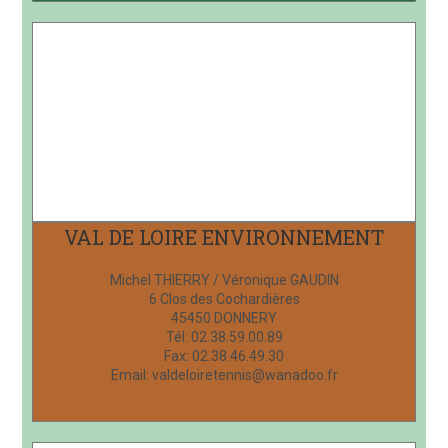
VAL DE LOIRE ENVIRONNEMENT
Michel THIERRY / Véronique GAUDIN
6 Clos des Cochardières
45450 DONNERY
Tél: 02.38.59.00.89
Fax: 02.38.46.49.30
Email: valdeloiretennis@wanadoo.fr