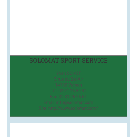
SOLOMAT SPORT SERVICE
Yvan SCHOT
5 rue du Bel Air
14790 Verson
Tél. 02.31.26.59.52
Fax. 02.31.26.96.61
Email: info@solomat.com
Site: http://www.solomat.com/