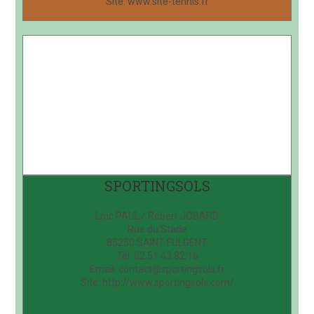
Site: www.slte-tennis.fr
SPORTINGSOLS
Loïc PAUL / Robert JOBARD
Rue du Stade
85250 SAINT FULGENT
Tél: 02.51.43.82.16
Email: contact@sportingsols.fr
Site: http://www.sportingsols.com/