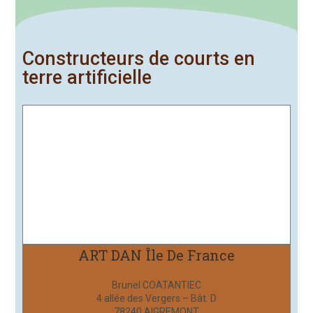
Constructeurs de courts en
terre artificielle
ART DAN Île De France
Brunel COATANTIEC
4 allée des Vergers – Bât. D
78240 AIGREMONT