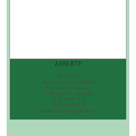
ASM BTP
ASM BTP
Ayoub et Nouari SAHRAOUI
170B Route de Morsang
91250 SAINTRY SUR SEINE
Tél: 06.69.46.29.11
Tél: 07.69.19.21.30
Email: asm.btp91@gmail.com