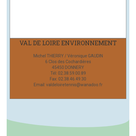
VAL DE LOIRE ENVIRONNEMENT
Michel THIERRY / Véronique GAUDIN
6 Clos des Cochardières
45450 DONNERY
Tél: 02.38.59.00.89
Fax: 02.38.46.49.30
Email: valdeloiretennis@wanadoo.fr