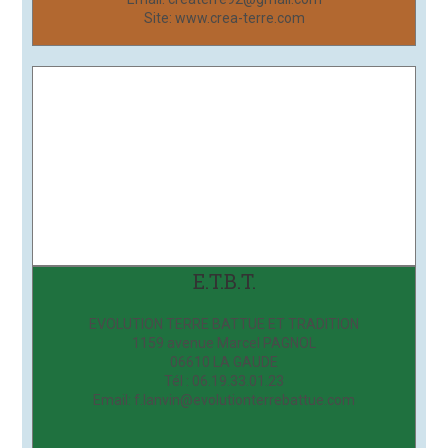
Site: www.crea-terre.com
E.T.B.T.
EVOLUTION TERRE BATTUE ET TRADITION
1159 avenue Marcel PAGNOL
06610 LA GAUDE
Tél : 06.19.33.01.23
Email: f.lanvin@evolutionterrebattue.com