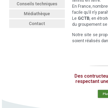
tennis en terre.
Conseils techniques
En France, nombreux
facile qu’il n’y par
Médiathèque
Le
GCTB
, en étro
Contact
du groupement se d
Notre site se propo
soient réalisés dan
Des contructeu
respectant une
Plu