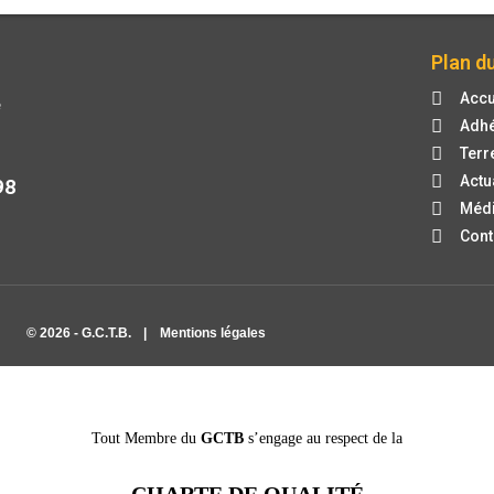
Plan du
Accu
e
Adhé
Terr
Actu
98
Méd
Cont
© 2026 - G.C.T.B.
|
Mentions légales
Tout Membre du
GCTB
s’engage au respect de la
CHARTE DE QUALITÉ