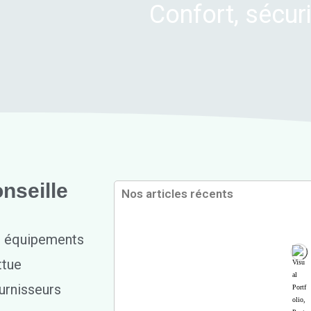
Confort, sécuri
nseille
Nos articles récents
s équipements
ttue
urnisseurs