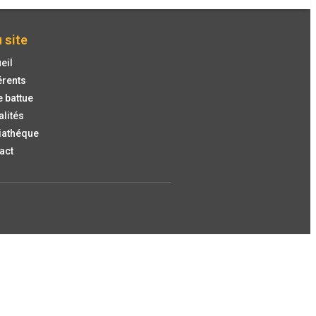
 site
eil
rents
e battue
alités
iathéque
act